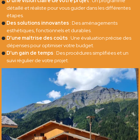
D'une vision claire de votre projet
: Un programme
détaillé et réaliste pour vous guider dans les différentes
étapes.
Des solutions innovantes
: Des aménagements
esthétiques, fonctionnels et durables.
D'une maîtrise des coûts
: Une évaluation précise des
dépenses pour optimiser votre budget.
D'un gain de temps
: Des procédures simplifiées et un
suivi régulier de votre projet.